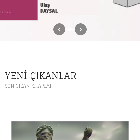
‹
›
LYKEION YAYINLARI – HUKU
YENI ÇIKANLAR
SON ÇIKAN KITAPLAR