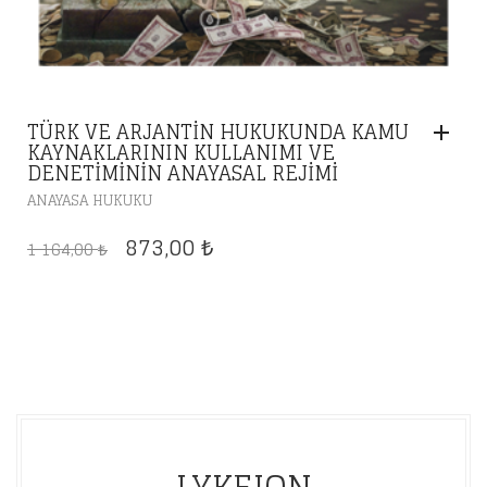
TÜRK VE ARJANTIN HUKUKUNDA KAMU
KAYNAKLARININ KULLANIMI VE
DENETIMININ ANAYASAL REJIMI
ANAYASA HUKUKU
ORIJINAL
ŞU
873,00
1 164,00
₺
₺
FIYAT:
ANDAKI
1
FIYAT:
164,00 ₺.
873,00 ₺.