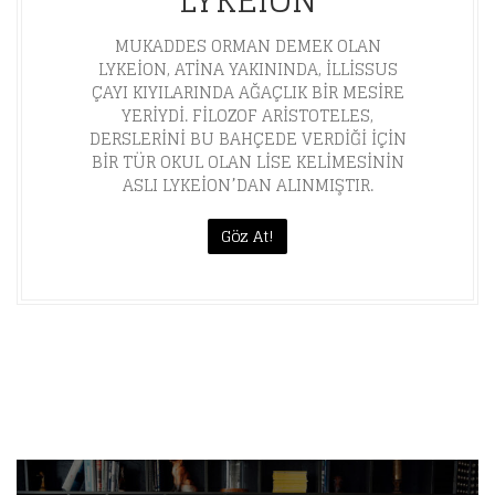
LYKEION
MUKADDES ORMAN DEMEK OLAN
LYKEION, ATINA YAKININDA, ILLISSUS
ÇAYI KIYILARINDA AĞAÇLIK BIR MESIRE
YERIYDI. FILOZOF ARISTOTELES,
DERSLERINI BU BAHÇEDE VERDIĞI IÇIN
BIR TÜR OKUL OLAN LISE KELIMESININ
ASLI LYKEION’DAN ALINMIŞTIR.
Göz At!