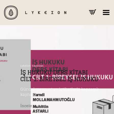
Toggle Menu
Lykeion Yayınları
İŞ HUKUKU DERS KITABI
CILT 1: BIREYSEL İŞ HUKUKU
Güncel mevzuat ve içtihatlarla kapsamlı
kaynak.
İncele