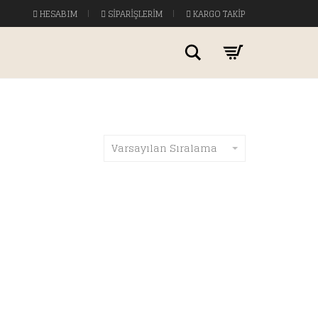
HESABIM
SIPARIŞLERIM
KARGO TAKIP
Ara
Varsayılan Sıralama