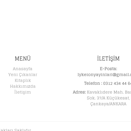
MENÜ
İLETİŞİM
Anasayfa
E-Posta:
Yeni Çıkanlar
lykeionyayinlari@gmail
Kitaplık
Telefon :
0312 434 44 6
Hakkımızda
İletişim
Adres:
Kavaklıdere Mah. Ba
Sok. 37/A Küçükesat,
Çankaya/ANKARA
akları Saklıdır