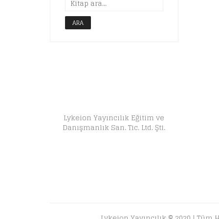
ARA
Lykeion Yayıncılık Eğitim ve
Danışmanlık San. Tic. Ltd. Şti.
Lykeion Yayıncılık © 2020 | Tüm H