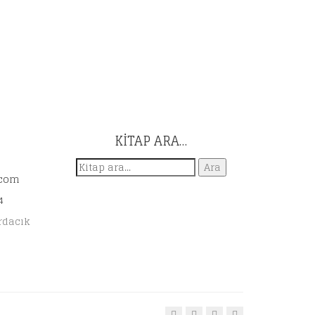
KITAP ARA…
Ara:
Ara
.com
4
rdacık