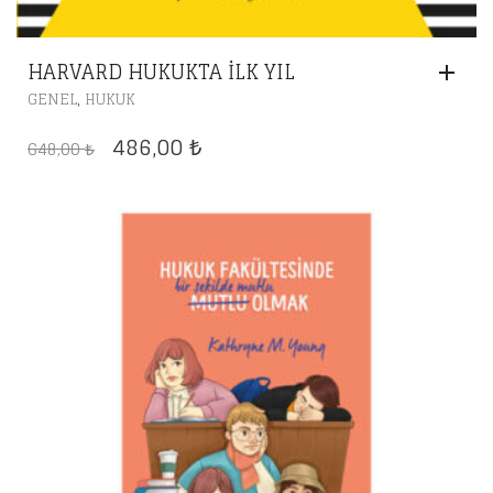
HARVARD HUKUKTA İLK YIL
,
GENEL
HUKUK
ORIJINAL
ŞU
486,00
648,00
₺
₺
FIYAT:
ANDAKI
648,00 ₺.
FIYAT:
486,00 ₺.