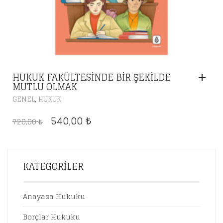
HUKUK FAKÜLTESINDE BIR ŞEKILDE
MUTLU OLMAK
,
GENEL
HUKUK
ORIJINAL
ŞU
540,00
720,00
₺
₺
FIYAT:
ANDAKI
720,00 ₺.
FIYAT:
540,00 ₺.
KATEGORILER
Anayasa Hukuku
Borçlar Hukuku