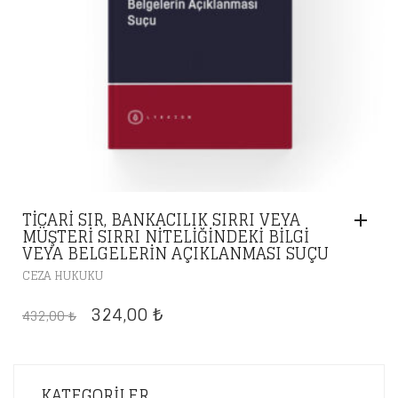
TICARI SIR, BANKACILIK SIRRI VEYA
MÜŞTERI SIRRI NITELIĞINDEKI BILGI
VEYA BELGELERIN AÇIKLANMASI SUÇU
CEZA HUKUKU
ORIJINAL
ŞU
324,00
432,00
₺
₺
FIYAT:
ANDAKI
432,00 ₺.
FIYAT:
324,00 ₺.
KATEGORILER