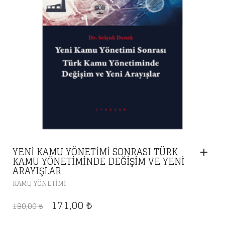
YENI KAMU YÖNETIMI SONRASI TÜRK
KAMU YÖNETIMINDE DEĞIŞIM VE YENI
ARAYIŞLAR
KAMU YÖNETIMI
ORIJINAL
ŞU
171,00
190,00
₺
₺
FIYAT:
ANDAKI