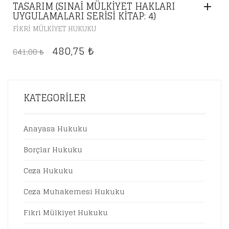
TASARIM (SINAI MÜLKIYET HAKLARI
UYGULAMALARI SERISI KITAP: 4)
FIKRI MÜLKIYET HUKUKU
ORIJINAL
ŞU
480,75
641,00
₺
₺
FIYAT:
ANDAKI
641,00 ₺.
FIYAT:
480,75 ₺.
KATEGORILER
Anayasa Hukuku
Borçlar Hukuku
Ceza Hukuku
Ceza Muhakemesi Hukuku
Fikri Mülkiyet Hukuku