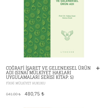
COĞRAFI İŞARET VE GELENEKSEL ÜRÜN
ADI (SINAI MÜLKIYET HAKLARI
UYGULAMALARI SERISI KITAP: 5)
FIKRI MÜLKIYET HUKUKU
ORIJINAL
ŞU
480,75
641,00
₺
₺
FIYAT:
ANDAKI
641,00 ₺.
FIYAT: