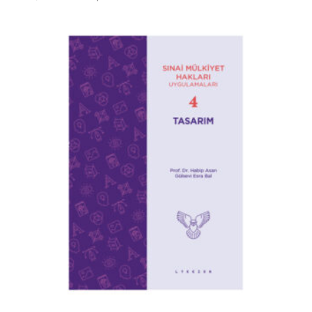
FIYAT:
ANDAKI
641,00 ₺.
FIYAT:
480,75 ₺.