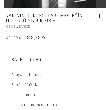
YARININ HUKUKÇULARI: MESLEĞIN
GELECEĞINE BIR GIRIŞ
,
GENEL
HUKUK
ORIJINAL
ŞU
345,75
461,00
₺
₺
FIYAT:
ANDAKI
461,00 ₺.
FIYAT:
345,75 ₺.
KATEGORILER
Anayasa Hukuku
Borçlar Hukuku
Ceza Hukuku
Ceza Muhakemesi Hukuku