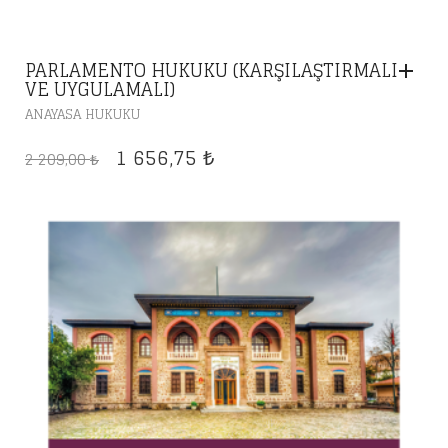
PARLAMENTO HUKUKU (KARŞILAŞTIRMALI
VE UYGULAMALI)
ANAYASA HUKUKU
ORIJINAL
ŞU
1 656,75
2 209,00
₺
₺
FIYAT:
ANDAKI
2
FIYAT:
209,00 ₺.
1
656,75 ₺.